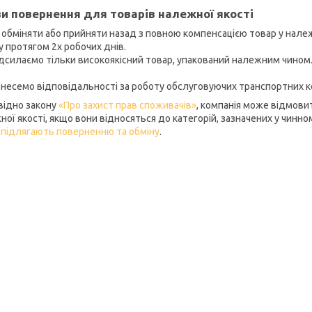
и повернення для товарів належної якості
і обміняти або прийняти назад з повною компенсацією товар у нале
 протягом 2х робочих днів.

дсилаємо тільки високоякісний товар, упакований належним чином.
 несемо відповідальності за роботу обслуговуючих транспортних ко
відно закону
«Про захист прав споживачів»
, компанія може відмовит
ної якості, якщо вони відносяться до категорій, зазначених у чинн
 підлягають поверненню та обміну
.