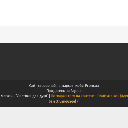
Сайт створений на маркетплейсі
Prom.ua
Продавець на Bigl.ua
Інтернет магазин "Листівки для душі" |
Поскаржитися на контент
|
Політика конфіде
Select Language
▼