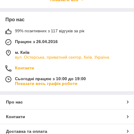
Наталия всегда уделяет большое внимание деталям.
Рассматривать ее работы – одно удовольствие. Какими они
видит персонажей, чем они заняты. Пекарня, магазин
Про нас
сладостей, кофейня, антикварный магазин, книжный
магазин, молочный магазин...
99% позитивних з 117 відгуків за рік
Ідеї написи на листівках виникають одна за одною :)
Веселого вам посткроссинга!
Працює з 26.04.2016
м. Київ
вул. Остерська, приватний сектор, Київ, Україна
Контакти
Сьогодні працює з 10:00 до 19:00
Показати весь графік роботи
Про нас
Контакти
Доставка та оплата