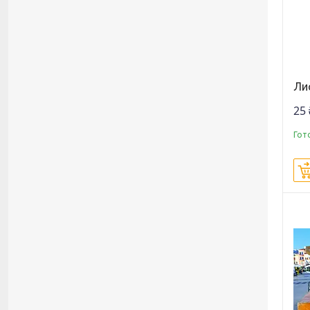
Ли
25 
Гот