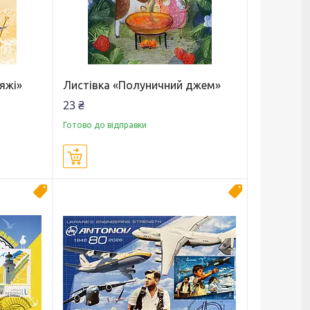
яжі»
Листівка «Полуничний джем»
23 ₴
Готово до відправки
Купити
Новинка
Новинка