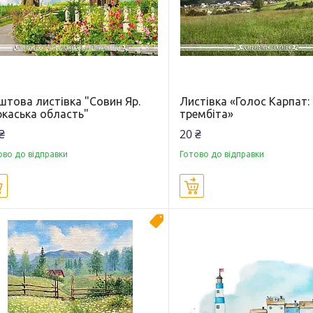
штова листівка "Совин Яр.
Листівка «Голос Карпат:
ркаська область"
трембіта»
₴
20 ₴
ово до відправки
Готово до відправки
Купити
Купити
Новинка