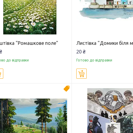
штівка "Ромашкове поле"
Листівка "Домики біля 
₴
20 ₴
ово до відправки
Готово до відправки
Купити
Купити
Новинка