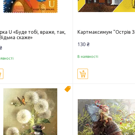
ка U «Буде тобі, враже, так,
Картмаксимум "Острів З
 Відьма скаже»
130 ₴
₴
В наявності
аявності
Купити
Купити
Новинка