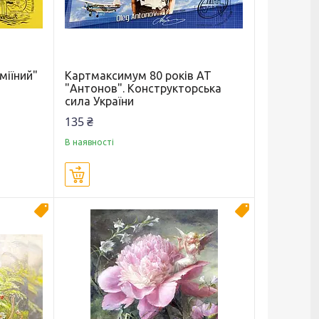
міїний"
Картмаксимум 80 років АТ
"Антонов". Конструкторська
сила України
135 ₴
В наявності
Купити
Новинка
Новинка