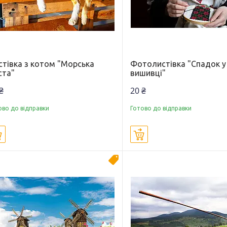
стівка з котом "Морська
Фотолистівка "Спадок у
ста"
вишивці"
₴
20 ₴
ово до відправки
Готово до відправки
Купити
Купити
Новинка