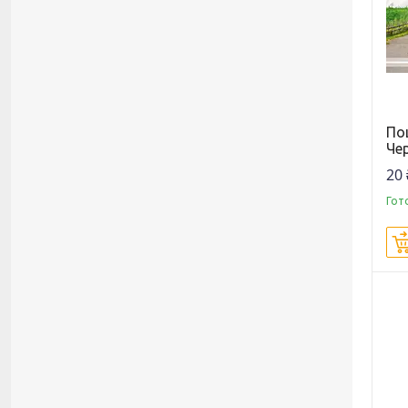
По
Че
20 
Гот