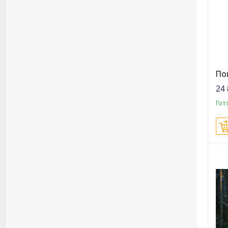
По
24 
Гот