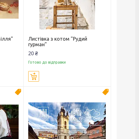
зілля"
Листівка з котом "Рудий
гурман"
20 ₴
Готово до відправки
Купити
Новинка
Новинка