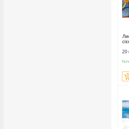
Ли
сіє
20 
Гот