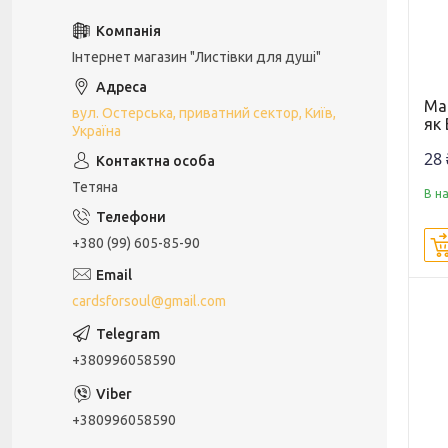
Інтернет магазин "Листівки для душі"
Мар
вул. Остерська, приватний сектор, Київ,
як
Україна
28 
Тетяна
В н
+380 (99) 605-85-90
cardsforsoul@gmail.com
+380996058590
+380996058590