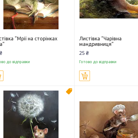
тівка "Мрії на сторінках
Листівка "Чарівна
а"
мандривниця"
₴
25 ₴
ово до відправки
Готово до відправки
Купити
Купити
Новинка