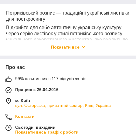
Петриківський розпис — традиційні українські листівки
для посткросингу
Відкрийте для себе автентичну українську культуру
через серію листівок у стилі петриківського розпису —
унікального декоративного мистецтва, яке входить до
списку нематеріальної спадщини ЮНЕСКО.
Показати все
Ці етнічні листівки з народним орнаментом ідеально
підходять для посткросингу, колекціонування чи як
пам’ятний подарунок з українською душею.
Про нас
У нашій колекції:
99% позитивних з 117 відгуків за рік
Яскраві квіти, птахи, візерунки у стилі
Петриківки
Працює з 26.04.2016
Ілюстрації, натхненні традиційними мотивами
м. Київ
Центральної України
вул. Остерська, приватний сектор, Київ, Україна
Високоякісний друк на щільному преміум-
Контакти
картоні
Сьогодні вихідний
Показати весь графік роботи
Кожна листівка — це не просто картинка, а витвір