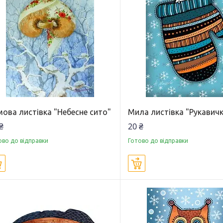
мова листівка "Небесне сито"
Мила листівка "Рукавич
₴
20 ₴
ово до відправки
Готово до відправки
Купити
Купити