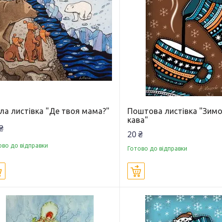
ла листівка "Де твоя мама?"
Поштова листівка "Зим
кава"
₴
20 ₴
ово до відправки
Готово до відправки
Купити
Купити