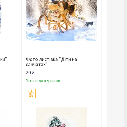
нки"
Фото листівка "Діти на
санчатах"
20 ₴
Готово до відправки
Купити