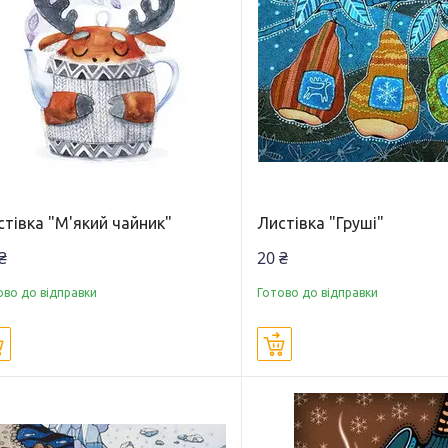
тівка "М'який чайник"
Листівка "Груші"
₴
20 ₴
ово до відправки
Готово до відправки
Купити
Купити