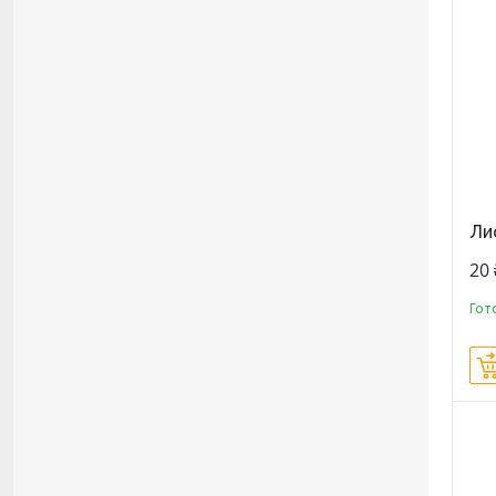
Лис
20 
Гот