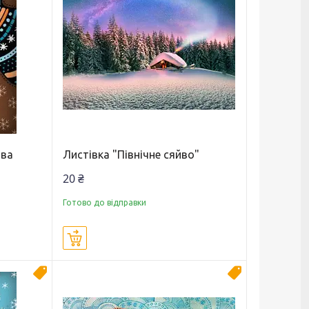
ова
Листівка "Північне сяйво"
20 ₴
Готово до відправки
Купити
Топ продаж
Топ продаж