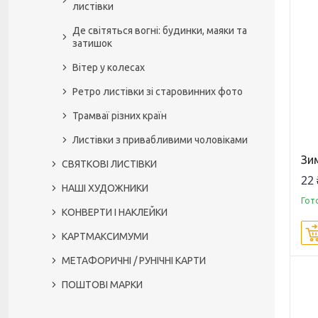
листівки
Де світяться вогні: будинки, маяки та
затишок
Вітер у колесах
Ретро листівки зі старовинних фото
Трамваї різних країн
Листівки з привабливими чоловіками
Зи
СВЯТКОВІ ЛИСТІВКИ
22 
НАШІ ХУДОЖНИКИ
Гот
КОНВЕРТИ І НАКЛЕЙКИ
КАРТМАКСИМУМИ
МЕТАФОРИЧНІ / РУНІЧНІ КАРТИ
ПОШТОВІ МАРКИ