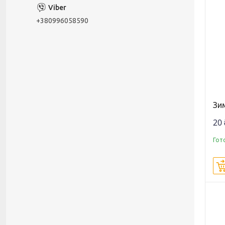
+380996058590
Зим
20 
Гот