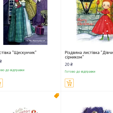
стівка "Щескунчик"
Різдвяна листівка "Дівчи
сірником"
₴
20 ₴
ово до відправки
Готово до відправки
Купити
Купити
Новинка