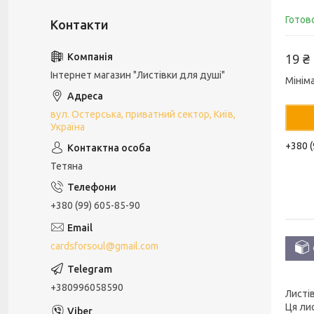
Готов
19 ₴
Інтернет магазин "Листівки для душі"
Мінім
вул. Остерська, приватний сектор, Київ,
Україна
+380 (
Тетяна
+380 (99) 605-85-90
cardsforsoul@gmail.com
+380996058590
Листів
Ця лис