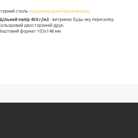
торний стиль
художниці Ірина Герчанівської
.
Щільний папір 450 г/м2
- витримає будь-яку пересилку
Кольоровий двосторонній друк.
Поштовий формат 105х148 мм