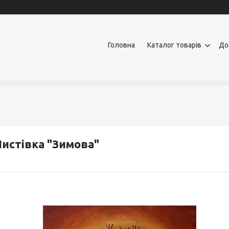
Головна
Каталог товарів
До
истівка "Зимова"