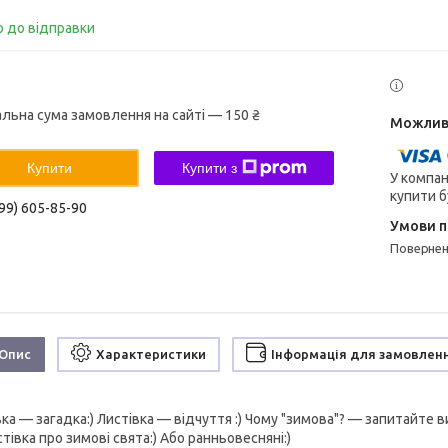
о до відправки
альна сума замовлення на сайті — 150 ₴
Купити
Купити з
У компан
купити б
99) 605-85-90
поверне
Опис
Характеристики
Інформація для замовлен
ка — загадка:) Листівка — відчуття :) Чому "зимова"? — запитайте в
тівка про зимові свята:) Або ранньовесняні:)