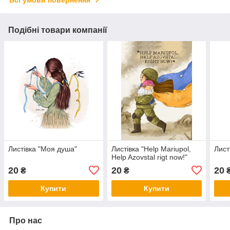
Всі умови повернення
Подібні товари компанії
Листівка "Моя душа"
Листівка "Help Mariupol,
Лист
Help Azovstal rigt now!"
20
20
20
₴
₴
Купити
Купити
Про нас