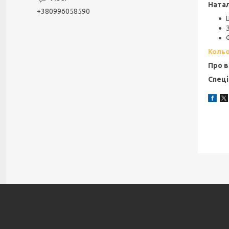
Ната
+380996058590
Кольо
Про в
Спеці