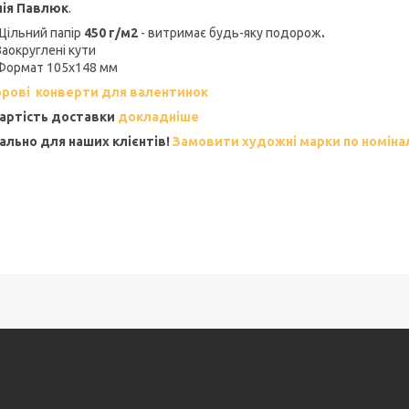
лія Павлюк
.
Щільний папір
450 г/м2
- витримає будь-яку подорож
.
Заокруглені кути
Формат 105х148 мм
рові конверти для валентинок
артість доставки
докладніше
ально для наших клієнтів!
Замовити художні марки по номіна