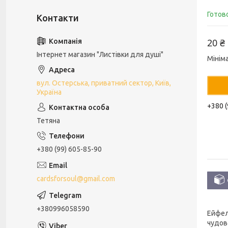
Готов
20 ₴
Інтернет магазин "Листівки для душі"
Мінім
вул. Остерська, приватний сектор, Київ,
Україна
+380 (
Тетяна
+380 (99) 605-85-90
cardsforsoul@gmail.com
+380996058590
Ейфел
чудов