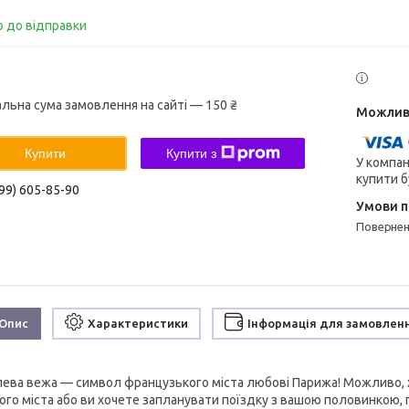
о до відправки
альна сума замовлення на сайті — 150 ₴
Купити
Купити з
У компан
купити б
99) 605-85-90
поверне
Опис
Характеристики
Інформація для замовлен
ева вежа — символ французького міста любові Парижа! Можливо, х
ого міста або ви хочете запланувати поїздку з вашою половинкою, 