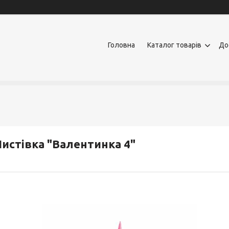
Головна
Каталог товарів
До
истівка "Валентинка 4"