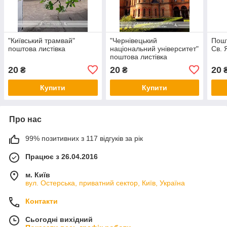
"Київський трамвай"
"Чернівецький
Пошт
поштова листівка
національний університет"
Св. 
поштова листівка
20
20
20
₴
₴
Купити
Купити
Про нас
99% позитивних з 117 відгуків за рік
Працює з 26.04.2016
м. Київ
вул. Остерська, приватний сектор, Київ, Україна
Контакти
Сьогодні вихідний