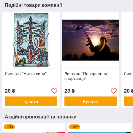
Подібні товари компанії
Листівка "Нитки сили"
Листівка "Повернення
Лист
спартанця"
20
20
20
₴
₴
Купити
Купити
Акційні пропозиції та новинки
–5%
–5%