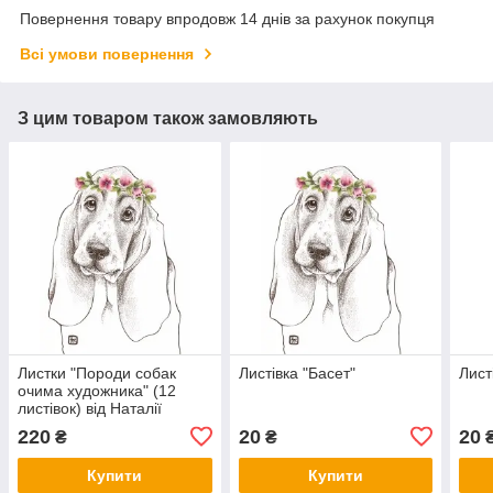
Повернення товару впродовж 14 днів за рахунок покупця
Всі умови повернення
З цим товаром також замовляють
Листки "Породи собак
Листівка "Басет"
Лист
очима художника" (12
листівок) від Наталії
Павлюк
220
20
20
₴
₴
Купити
Купити