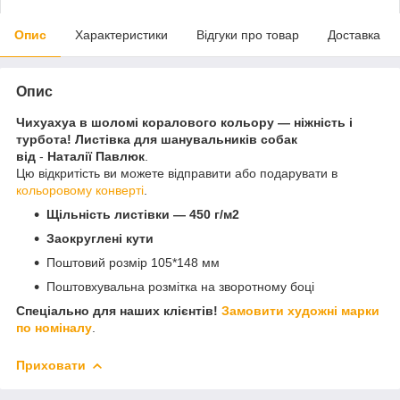
Опис
Характеристики
Відгуки про товар
Доставка
Опис
Чихуахуа в шоломі коралового кольору — ніжність і
турбота! Листівка для шанувальників собак
від
-
Наталії Павлюк
.
Цю відкритість ви можете відправити або подарувати в
кольоровому конверті
.
Щільність листівки — 450 г/м2
Заокруглені кути
Поштовий розмір 105*148 мм
Поштовхувальна розмітка на зворотному боці
Спеціально для наших клієнтів!
Замовити художні марки
по номіналу
.
Приховати