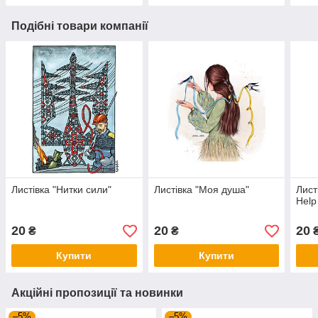
Подібні товари компанії
Листівка "Нитки сили"
Листівка "Моя душа"
Лист
Help
20
20
20
₴
₴
Купити
Купити
Акційні пропозиції та новинки
–5%
–5%