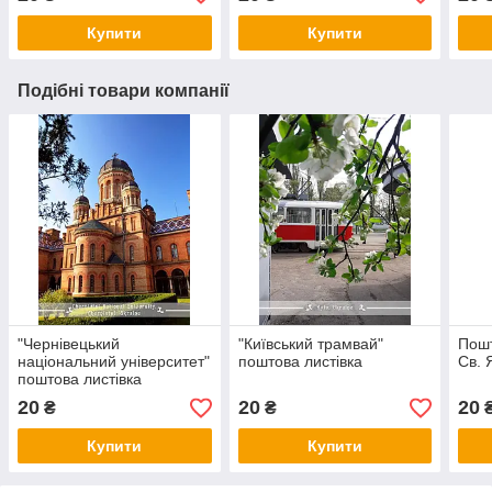
Купити
Купити
Подібні товари компанії
"Чернівецький
"Київський трамвай"
Пошт
національний університет"
поштова листівка
Св. 
поштова листівка
20
20
20
₴
₴
Купити
Купити