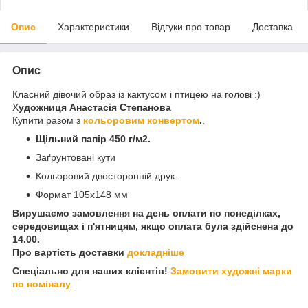
Опис
Характеристики
Відгуки про товар
Доставка
Опис
Класний дівочий образ із кактусом і птицею на голові :)
Х
удожниця Анастасія Степанова
Купити разом з
кольоровим конвертом
.
.
Щільний папір 450 г/м2.
Заґрунтовані кути
Кольоровий двосторонній друк.
Формат 105х148 мм
Вирушаємо замовлення на день оплати по понеділках,
середовищах і п'ятницям, якщо оплата була здійснена до
14.00.
Про вартість доставки
докладніше
Спеціально для наших клієнтів!
Замовити художні марки
по номіналу
.