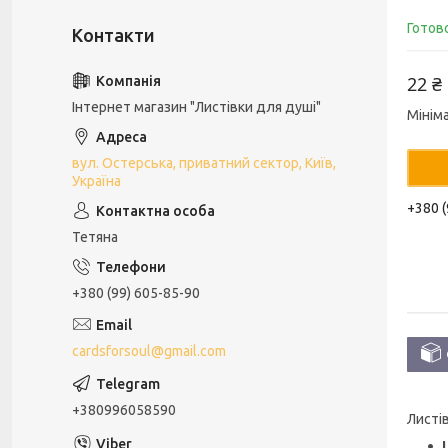
Готов
22 ₴
Інтернет магазин "Листівки для душі"
Мінім
вул. Остерська, приватний сектор, Київ,
Україна
+380 (
Тетяна
+380 (99) 605-85-90
cardsforsoul@gmail.com
+380996058590
Листі