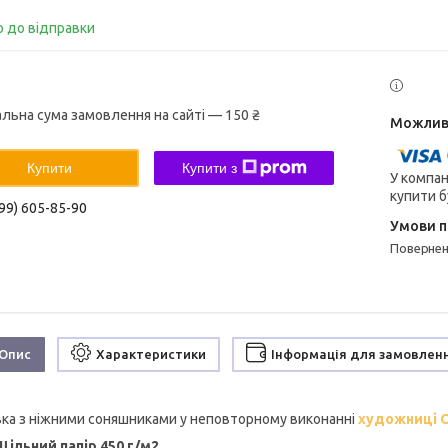
о до відправки
альна сума замовлення на сайті — 150 ₴
Купити
Купити з
У компан
купити б
99) 605-85-90
поверне
Опис
Характеристики
Інформація для замовлен
вка з ніжними соняшниками у неповторному виконанні
художниці 
Щільний папір 450 г/м2.