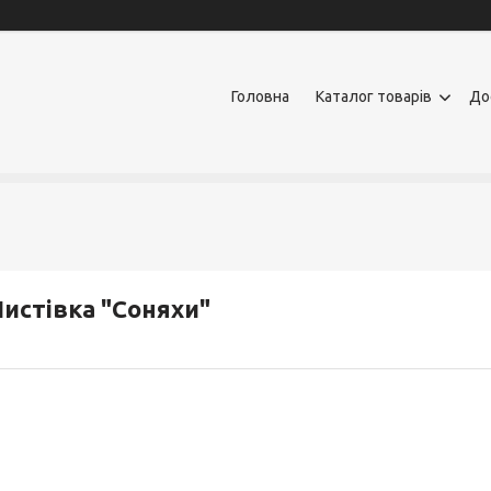
Головна
Каталог товарів
До
истівка "Соняхи"