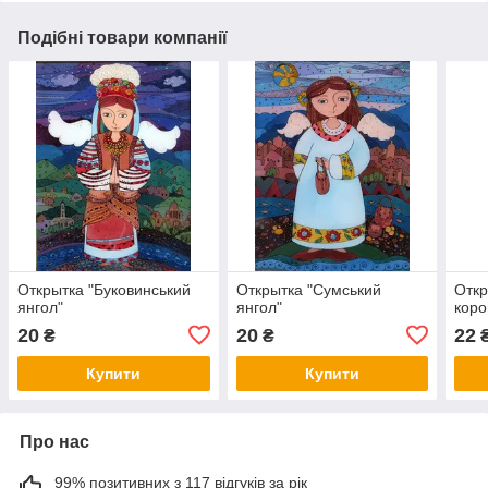
Подібні товари компанії
Открытка "Буковинський
Открытка "Сумський
Откр
янгол"
янгол"
коро
20
20
22
₴
₴
Купити
Купити
Про нас
99% позитивних з 117 відгуків за рік