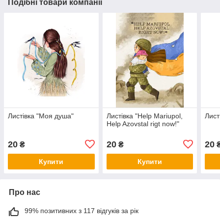
Подібні товари компанії
Листівка "Моя душа"
Листівка "Help Mariupol,
Лист
Help Azovstal rigt now!"
20
20
20
₴
₴
Купити
Купити
Про нас
99% позитивних з 117 відгуків за рік