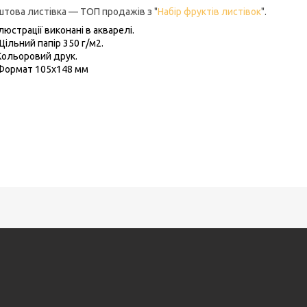
штова листівка — ТОП продажів з "
Набір фруктів листівок
".
Ілюстрації виконані в акварелі.
Щільний папір 350 г/м2.
Кольоровий друк.
Формат 105х148 мм