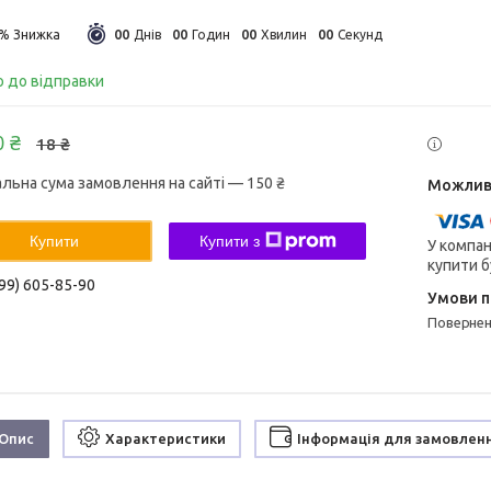
0
0
0
0
0
0
0
0
5%
Днів
Годин
Хвилин
Секунд
о до відправки
0 ₴
18 ₴
альна сума замовлення на сайті — 150 ₴
Купити
Купити з
У компан
купити б
99) 605-85-90
поверне
Опис
Характеристики
Інформація для замовлен