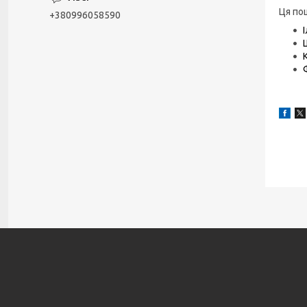
Ця по
+380996058590