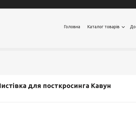
Головна
Каталог товарів
До
истівка для посткросинга Кавун