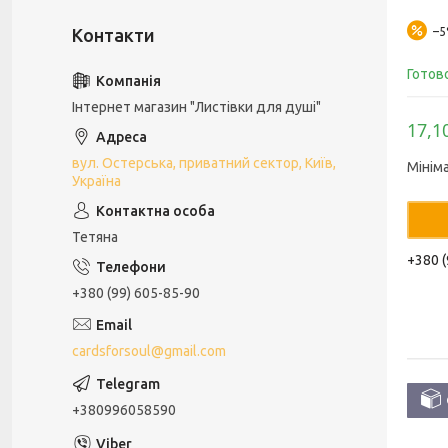
–
Готов
Інтернет магазин "Листівки для душі"
17,1
вул. Остерська, приватний сектор, Київ,
Мінім
Україна
Тетяна
+380 (
+380 (99) 605-85-90
cardsforsoul@gmail.com
+380996058590