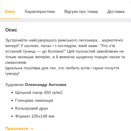
Опис
Характеристики
Відгуки про товар
Доставка
Опис
Зустрічайте найсуворішого римського легіонера... муркотячої
імперії! У шоломі, латах і з поглядом, який каже: "Хто з’їв
останній тунець — до Колізею!" Цей пухнастий завойовник не
тільки захищає імперію, а й вимагає щоденну порцію ласки та
смаколиків.
Ідеальна поштівка для тих, хто любить котів і гарне почуття
гумору!
Художник
Олександр Антонюк
Щільний папір 450 гр/м2.
Глянцева ламінація
Кольоровий друк.
Формат 105х148 мм
Приховати