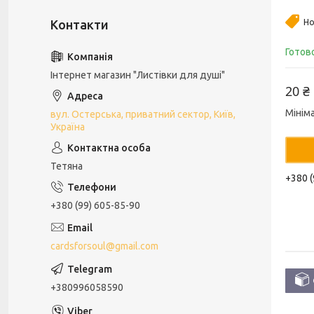
Но
Готов
Інтернет магазин "Листівки для душі"
20 ₴
Мінім
вул. Остерська, приватний сектор, Київ,
Україна
Тетяна
+380 (
+380 (99) 605-85-90
cardsforsoul@gmail.com
+380996058590