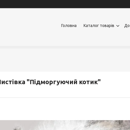
Головна
Каталог товарів
До
истівка "Підморгуючий котик"