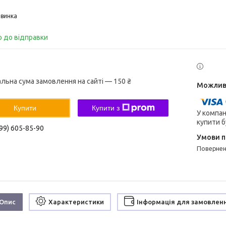
винка
о до відправки
альна сума замовлення на сайті — 150 ₴
Купити
Купити з
У компан
купити б
99) 605-85-90
поверне
Опис
Характеристики
Інформація для замовлен