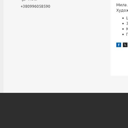
Мила 
+380996058590
Худо