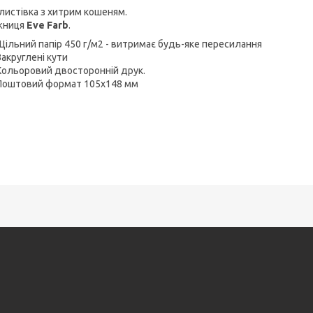
листівка з хитрим кошеням.
жниця
Eve Farb
.
Щільний папір 450 г/м2 - витримає будь-яке пересилання
Закруглені кути
Кольоровий двосторонній друк.
Поштовий формат 105х148 мм