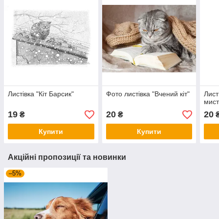
Листівка "Кіт Барсик"
Фото листівка "Вчений кіт"
Лист
мист
19
20
20
₴
₴
Купити
Купити
Акційні пропозиції та новинки
–5%