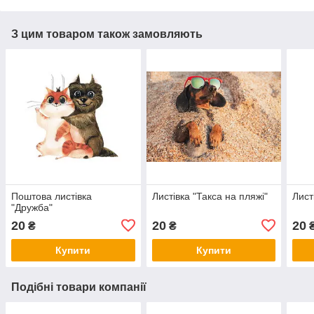
З цим товаром також замовляють
Поштова листівка
Листівка "Такса на пляжі"
Лист
"Дружба"
20
20
20
₴
₴
Купити
Купити
Подібні товари компанії