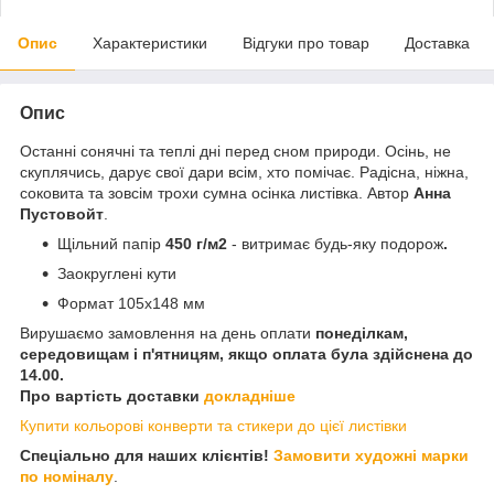
Опис
Характеристики
Відгуки про товар
Доставка
Опис
Останні сонячні та теплі дні перед сном природи. Осінь, не
скуплячись, дарує свої дари всім, хто помічає. Радісна, ніжна,
соковита та зовсім трохи сумна осінка листівка. Автор
Анна
Пустовойт
.
Щільний папір
450 г/м2
- витримає будь-яку подорож
.
Заокруглені кути
Формат 105х148 мм
Вирушаємо замовлення на день оплати
понеділкам,
середовищам і п'ятницям, якщо оплата була здійснена до
14.00.
Про вартість доставки
докладніше
Купити кольорові конверти та стикери до цієї листівки
Спеціально для наших клієнтів!
Замовити художні марки
по номіналу
.