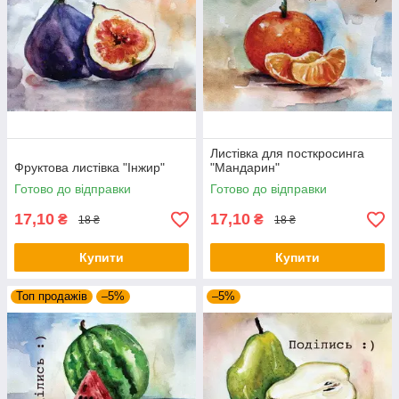
Листівка для посткросинга
Фруктова листівка "Інжир"
"Мандарин"
Готово до відправки
Готово до відправки
17,10
17,10
₴
₴
18 ₴
18 ₴
Купити
Купити
Топ продажів
–5%
–5%