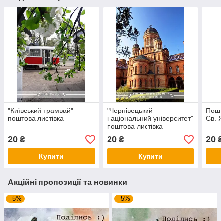
"Київський трамвай"
"Чернівецький
Пошт
поштова листівка
національний університет"
Св. 
поштова листівка
20
20
20
₴
₴
Купити
Купити
Акційні пропозиції та новинки
–5%
–5%