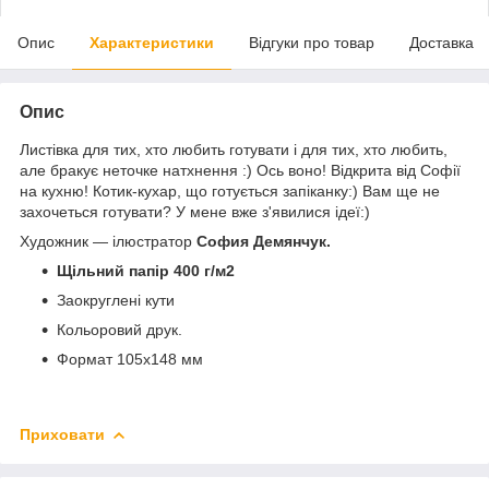
Опис
Характеристики
Відгуки про товар
Доставка
Опис
Листівка для тих, хто любить готувати і для тих, хто любить,
але бракує неточке натхнення :) Ось воно! Відкрита від Софії
на кухню! Котик-кухар, що готується запіканку:) Вам ще не
захочеться готувати? У мене вже з'явилися ідеї:)
Художник — ілюстратор
София Демянчук.
Щільний папір 400 г/м2
Заокруглені кути
Кольоровий друк.
Формат 105х148 мм
Приховати