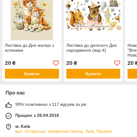
Листівка до Дня матері з
Листівка до дитячого Дня
Ново
котиками
народження (вар.4)
"Впе
Ново
20
20
20
₴
₴
Купити
Купити
Про нас
99% позитивних з 117 відгуків за рік
Працює з 26.04.2016
м. Київ
вул. Остерська, приватний сектор, Київ, Україна