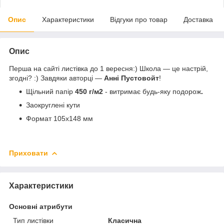
Опис
Характеристики
Відгуки про товар
Доставка
Опис
Перша на сайті листівка до 1 вересня:) Школа — це настрій,
згодні? :) Завдяки авторці —
Анні Пустовойт
!
Щільний папір
450 г/м2
- витримає будь-яку подорож
.
Заокруглені кути
Формат 105х148 мм
Приховати
Характеристики
Основні атрибути
Тип листівки
Класична