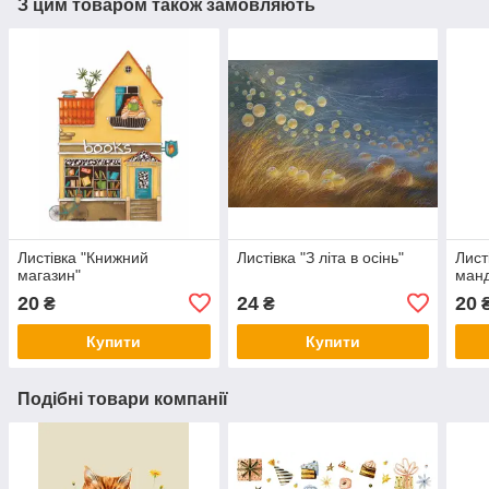
З цим товаром також замовляють
Листівка "Книжний
Листівка "З літа в осінь"
Лист
магазин"
манд
20
24
20
₴
₴
Купити
Купити
Подібні товари компанії