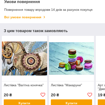
Умови повернення
Повернення товару впродовж 14 днів за рахунок покупця
Всі умови повернення
З цим товаром також замовляють
Листівка "Вагітна конячка"
Листівка "Макаруни"
Арт 
"Дже
20
20
19
₴
₴
Купити
Купити