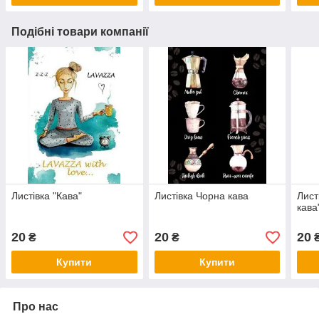
Подібні товари компанії
Листівка "Кава"
Листівка Чорна кава
Лист
кава
20
20
20
₴
₴
Купити
Купити
Про нас