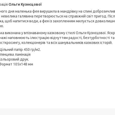
рація
Ольги Кузнєцової
ного дня маленька фея вирушила в мандрівку на спині доброзичлив
ь невелика галявина перетворюється на справжній світ пригод. Піс
ка, щоб напитися води, а фея із захопленням милується довколи
ю.
ка виконана у впізнаваному казковому стилі Ольги Кузнєцової. Яскр
нажі наповнюють ілюстрацію відчуттям радості, безтурботності та
сткросингу, колекціонерів та всіх шанувальників казкових історій.
Щільний папір 450 гр/м2.
Глянцева ламінація
Кольоровий друк.
Формат 105х148 мм