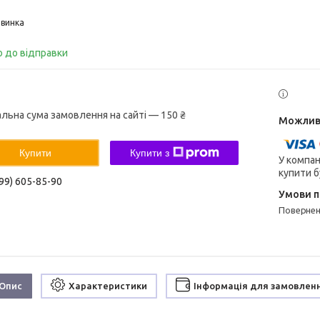
винка
о до відправки
альна сума замовлення на сайті — 150 ₴
Купити
Купити з
У компан
купити б
99) 605-85-90
поверне
Опис
Характеристики
Інформація для замовлен