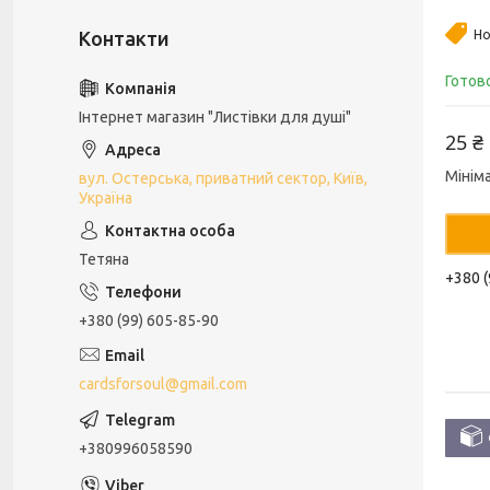
Но
Готов
Інтернет магазин "Листівки для душі"
25 ₴
Мінім
вул. Остерська, приватний сектор, Київ,
Україна
Тетяна
+380 (
+380 (99) 605-85-90
cardsforsoul@gmail.com
+380996058590