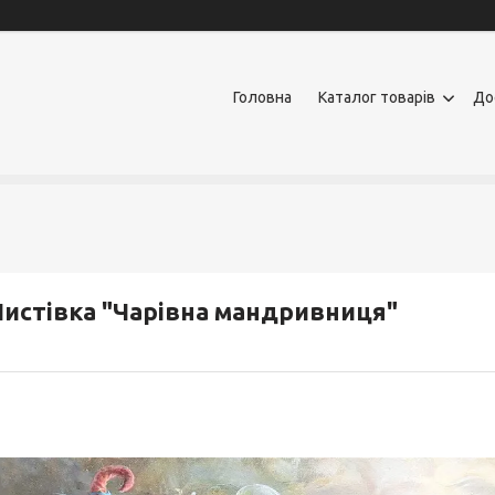
Головна
Каталог товарів
До
истівка "Чарівна мандривниця"