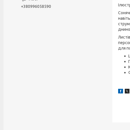
Ілюст
+380996058590
Соняч
навіт
струм
днино
Листів
персо
для по