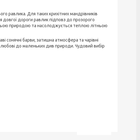
ого равлика. Для таких крихітних мандрівників
ля довгої дороги равлик підповз до прозорого
шньою природою та насолоджується теплою літньою
аві сонячні барви, затишна атмосфера та чарівні
 любові до маленьких див природи. Чудовий вибір