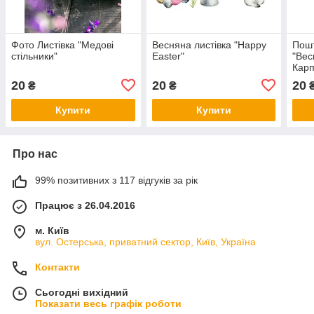
Фото Листівка "Медові
Весняна листівка "Happy
Пошт
стільники"
Easter"
"Вес
Карп
20
20
20
₴
₴
Купити
Купити
Про нас
99% позитивних з 117 відгуків за рік
Працює з 26.04.2016
м. Київ
вул. Остерська, приватний сектор, Київ, Україна
Контакти
Сьогодні вихідний
Показати весь графік роботи