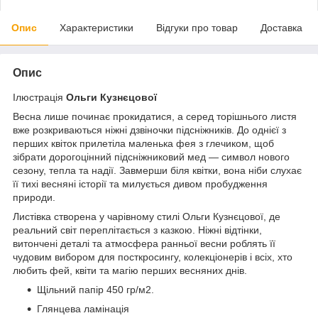
Опис
Характеристики
Відгуки про товар
Доставка
Опис
Ілюстрація
Ольги Кузнєцової
Весна лише починає прокидатися, а серед торішнього листя
вже розкриваються ніжні дзвіночки підсніжників. До однієї з
перших квіток прилетіла маленька фея з глечиком, щоб
зібрати дорогоцінний підсніжниковий мед — символ нового
сезону, тепла та надії. Завмерши біля квітки, вона ніби слухає
її тихі весняні історії та милується дивом пробудження
природи.
Листівка створена у чарівному стилі Ольги Кузнєцової, де
реальний світ переплітається з казкою. Ніжні відтінки,
витончені деталі та атмосфера ранньої весни роблять її
чудовим вибором для посткросингу, колекціонерів і всіх, хто
любить фей, квіти та магію перших весняних днів.
Щільний папір 450 гр/м2.
Глянцева ламінація