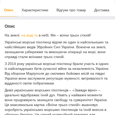
Опис
Характеристики
Відгуки про товар
Доставка
Опис
На землі
, на воді та
в небі. Ми – воїни трьох стихій!
Українські морські піхотинці відомі як один із найсильніших та
найстійкіших видів Збройних Сил України. Воюючи на землі,
захищаючи узбережжя та виконуючи операції на морі, вони
справді стали воїнами трьох стихій.
З 2014 року українські морські піхотинці брали участь в одних
із найскладніших битв сучасної війни за незалежність України.
Від оборони Маріуполя до сміливих бойових місій на півдні
України вони заслужили репутацію мужності, витривалості та
відданості своїм побратимам.
Девіз українських морських піхотинців – «Завжди вірні» –
ідеально відображає їхній дух. Навіть у найважчі моменти
вони продовжують захищати свободу та суверенітет України.
Ця максимальна картка «Воїни трьох стихій» вшановує
хоробрість українських морських піхотинців та їхній внесок в
оборону України. Це цінний колекційний предмет для