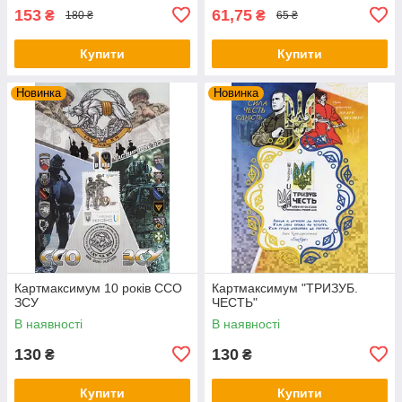
153
61,75
₴
₴
180 ₴
65 ₴
Купити
Купити
Новинка
Новинка
Картмаксимум 10 років ССО
Картмаксимум "ТРИЗУБ.
ЗСУ
ЧЕСТЬ"
В наявності
В наявності
130
130
₴
₴
Купити
Купити