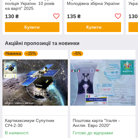
поліція України. 10 років
Молодіжна збірна України
Укра
на варті" 2025
130
135
130
₴
₴
Купити
Купити
Акційні пропозиції та новинки
Новинка
–15%
–5%
Картмаксимум Супутник
Поштова карта "Італія -
СІЧ-2-30
Англія. Евро 2020"
В наявності
Готово до відправки