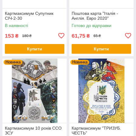
Картмаксимум Супутник
Поштова карта "Італія -
СІЧ-2-30
Англія. Евро 2020"
В наявності
Готово до відправки
153
61,75
₴
₴
180 ₴
65 ₴
Купити
Купити
Новинка
Новинка
Картмаксимум 10 років ССО
Картмаксимум "ТРИЗУБ.
ЗСУ
ЧЕСТЬ"