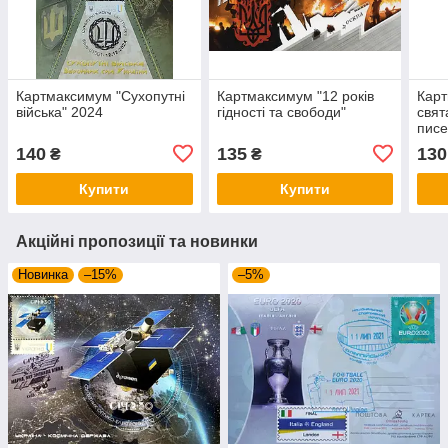
Картмаксимум "Сухопутні
Картмаксимум "12 років
Карт
війська" 2024
гідності та свободи"
свят
писе
140
135
130
₴
₴
Купити
Купити
Акційні пропозиції та новинки
Новинка
–15%
–5%