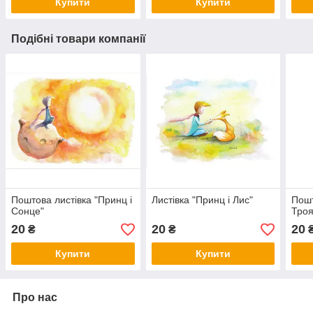
Купити
Купити
Подібні товари компанії
Поштова листівка "Принц і
Листівка "Принц і Лис"
Пошт
Сонце"
Троя
20
20
20
₴
₴
Купити
Купити
Про нас