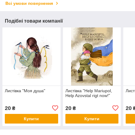
Всі умови повернення
Подібні товари компанії
Листівка "Моя душа"
Листівка "Help Mariupol,
Лист
Help Azovstal rigt now!"
20
20
20
₴
₴
Купити
Купити