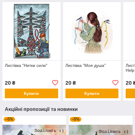
Листівка "Нитки сили"
Листівка "Моя душа"
Лист
Help
20
20
20
₴
₴
Купити
Купити
Акційні пропозиції та новинки
–5%
–5%