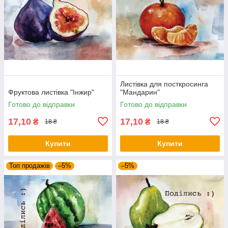
Листівка для посткросинга
Фруктова листівка "Інжир"
"Мандарин"
Готово до відправки
Готово до відправки
17,10
17,10
₴
₴
18 ₴
18 ₴
Купити
Купити
Топ продажів
–5%
–5%