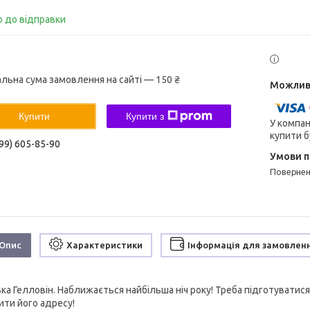
о до відправки
альна сума замовлення на сайті — 150 ₴
Купити
Купити з
У компан
купити б
99) 605-85-90
поверне
Опис
Характеристики
Інформація для замовлен
вка Гелловін. Наближається найбільша ніч року! Треба підготуватис
ити його адресу!