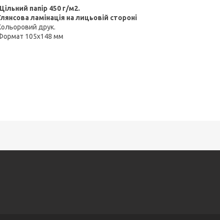
Щільний папір 450 г/м2.
Глянсова ламінація на лицьовій стороні
Кольоровий друк.
Формат 105х148 мм