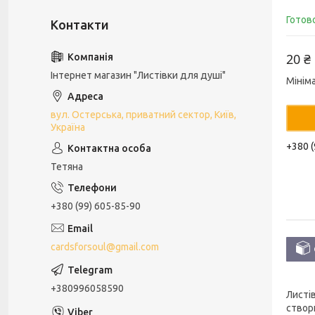
Готов
20 ₴
Інтернет магазин "Листівки для душі"
Мінім
вул. Остерська, приватний сектор, Київ,
Україна
+380 (
Тетяна
+380 (99) 605-85-90
cardsforsoul@gmail.com
+380996058590
Листі
створ