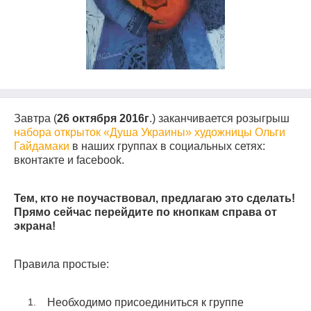
Завтра (
26 октября 2016г
.) заканчивается розыгрыш
набора открыток «Душа Украины» художницы Ольги
Гайдамаки
в наших группах в социальных сетях:
вконтакте и
faceb
о
ok
.
Тем, кто не поучаствовал, предлагаю это сделать!
Прямо сейчас перейдите по кнопкам справа от
экрана!
Правила простые:
Необходимо присоединиться к группе