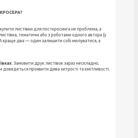
ТКРОСЕРА?
з купити листівки для посткросинга не проблема, а
листівка, тематичні або з роботами одного автора (у
ір. А краще два — один залишити собі милуватися, а
івках
. Замовити друк листівок зараз нескладно,
м доведеться проявити дива хитрості та кмітливості.