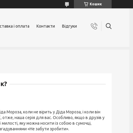
Кошик
ставка і оплата
Контакти
Відгуки
к?
іда Мороза, коли не вірить у Діда Мороза, і коли він
 отже, наша серія для вас. Особливо, якщо в друзів у
милості, яку можна носити із собою в сумочці,
нагадуваннями «Не забути зробити».