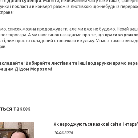
етє
дрібні сувеніри
. Магніти, незвичайний чай у пакетиках, фанер
унки і покласти в конверт разом із листівкою що-небудь із перерах
справа!
мо, список можна продовжувати, але ми вже не будемо. Нехай ваш
-посткросара. А ми наостанок нагадаємо про те, що
красиво упако
ті
, чим просто складений стопочкою в кульку. У нас з такого випа
рів.
дкладайте! Вибирайте листівки та інші подарунки прямо зара
ращим Дідом Морозом!
Як народжуються казкові світи: інтер
10.06.2026