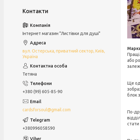
Інтернет магазин "Листівки для душі"
Марк
вул. Остерська, приватний сектор, Київ,
Пращі
Україна
або ро
залеж
Тетяна
Ще од
зобра
+380 (99) 605-85-90
блок з
cardsforsoul@gmail.com
По-дру
відділ
стати
+380996058590