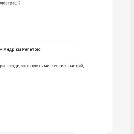
ілюстрації?
ом Андрієм Репетою
и - люди, які цінують мистецтво і настрій,