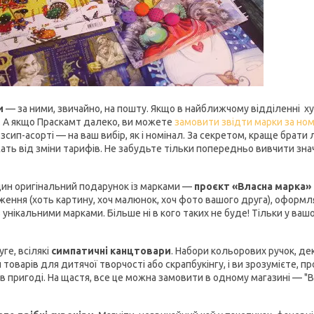
и
— за ними, звичайно, на пошту. Якщо в найближчому відділенні х
. А якщо Праскамт далеко, ви можете
замовити звідти марки за ном
зсип-асорті — на ваш вибір, як і номінал. За секретом, краще брати лі
ать від зміни тарифів. Не забудьте тільки попередньо вивчити зна
ин оригінальний подарунок із марками —
проєкт «Власна марка»
ження (хоть картину, хоч малюнок, хоч фото вашого друга), оформл
 унікальними марками. Більше ні в кого таких не буде! Тільки у вашо
ге, всілякі
симпатичні канцтовари
. Набори кольорових ручок, де
 товарів для дитячої творчості або скрапбукінгу, і ви зрозумієте, п
 в пригоді. На щастя, все це можна замовити в одному магазині — "В