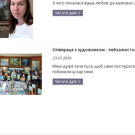
З чого почалася ваша любов до казкової 
Співпраця з художником - пейзажист
23.01.2026
Мені дуже хочеться, щоб саме посткросер
побачили ці картини