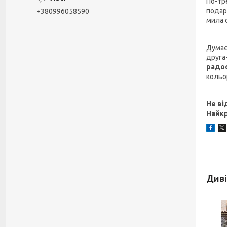
По-тр
подар
+380996058590
мила 
Думає
друга
радос
кольо
Не ві
Найк