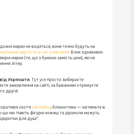
удожні марки не водяться, вони точно будуть на
інальною вартістю в нас у магазині
. Блок однакових
кірні марки (те, що з буквою замість ціни), які не
чення літер.
 від Укрпошти
. Тут усе просто: вибираєте
яєте замовлення на сайті, за бажанням отримуєте
го друга!
коративні скотчі
наклейки
, блокнотики — загляньте в
ро що ми. Навіть фігурні ножиці та діроколи можуть
ідкритки для душі".