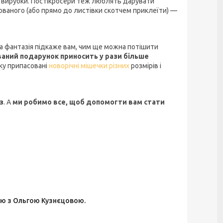
ні вирубки. Постікросери теж люблять дарувати
ованого (або прямо до листівки скотчем приклеїти) —
а фантазія підкаже вам, чим ще можна потішити
ваний подарунок приносить у рази більше
дку припасовані
новорічні мішечки різних
розмірів і
з
. А
ми робимо все, щоб допомогти вам стати
в'ю з Ольгою Кузнєцовою.