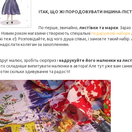
ІТАК, ЩО ЖІ ПОРОДОВУВАТИ ІНШИНА-ПІС
По-перше, звичайно,
листівки та марки
. Зара
 Новим роком магазини створюють спеціальні
подарункові набори
кі теж є!). Розповідайте, від чого душа співає, і замовте такий наб
 надіслати колегам за захопленням.
друг малює, зробіть сюрприз і
надрукуйте його малюнки на лист
ато складніше випитувати малюнки в автора! Але тут уже вам сами
отім скільки здивування та радості!