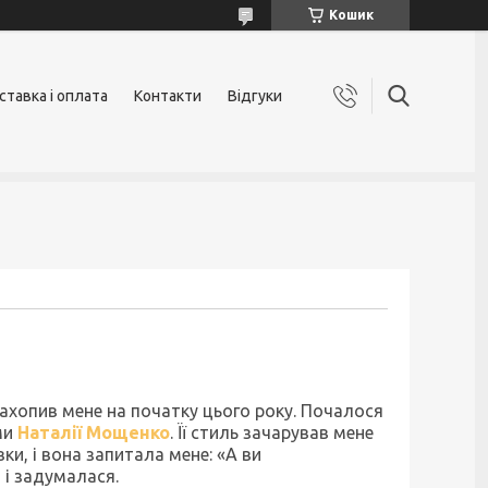
Кошик
ставка і оплата
Контакти
Відгуки
захопив мене на початку цього року. Почалося
ми
Наталії Мощенко
. Її стиль зачарував мене
ки, і вона запитала мене: «А ви
, і задумалася.