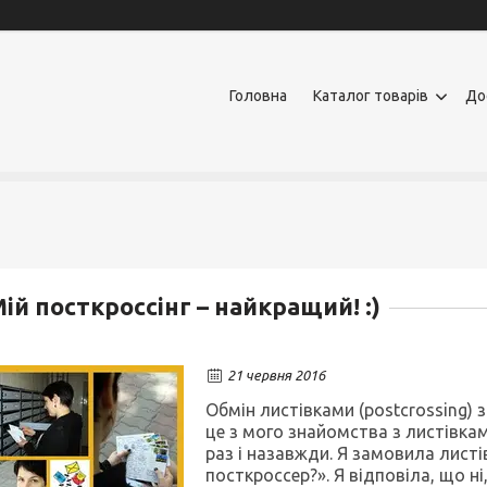
Головна
Каталог товарів
До
ій посткроссінг – найкращий! :)
21 червня 2016
Обмін листівками (
postcrossing
) 
це з мого знайомства з листівка
раз і назавжди. Я замовила листів
посткроссер?». Я відповіла, що ні