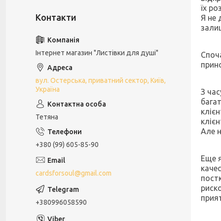
їх ро
Я не 
зали
Інтернет магазин "Листівки для душі"
Споча
прин
вул. Остерська, приватний сектор, Київ,
Україна
З час
багат
клієн
Тетяна
клієн
Але н
+380 (99) 605-85-90
Еще 
каче
cardsforsoul@gmail.com
постк
риск
прият
+380996058590