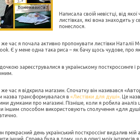
Написала своїй невістці, від якої
листівках, які вона знаходить у с
понеслося.
 же час я почала активно пропонувати листівки Наталії 
book
. Є у мене одна така риса – як бачу щось чудове, про 
 дочкою зареєструвалися в українському посткроссинге і
омим.
 же час я відкрила магазин. Спочатку він називався «Авто
м назва трансформувалася в
«Листівки для душі»
. Це наз
ми думками про магазині. Пізніше, коли я робила аналіз 
и іншим способом використовують сполучення «для душі».
атично.
н прекрасний день український посткроссінг видалив мій
ити інший. Справа була в тому, що в описі моїх інтересів