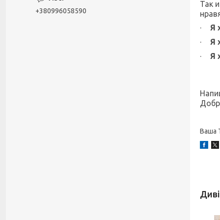
Так 
+380996058590
нрав
·
Я 
·
Я 
·
Я 
Напиш
Добра
Ваша 