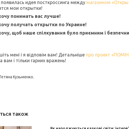
и появилась идея посткроссинга между
магазином «Откры
ятся мои открытки!
хочу понимать вас лучше!
хочу получать открытки по Украине!
хочу, щоб наше спілкування було приємним і безпечн
іть мені і я відповім вам! Детальніше
про проект «ПОМІ
 вам і тільки гарних вражень!
.
Тетяна Кузьменко
Як народжуються казкові світи: інтер