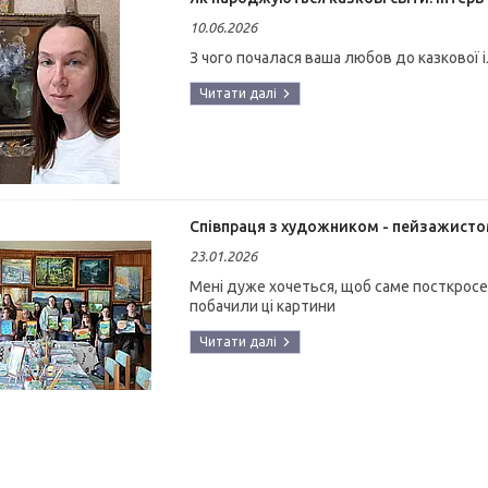
10.06.2026
З чого почалася ваша любов до казкової 
Співпраця з художником - пейзажист
23.01.2026
Мені дуже хочеться, щоб саме посткросер
побачили ці картини