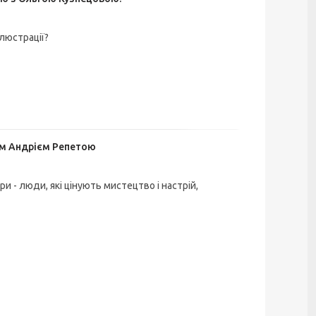
ілюстрації?
ом Андрієм Репетою
и - люди, які цінують мистецтво і настрій,