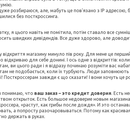
зумію.
дуже розбираюся, але, мабуть це пов'язано з
IP
адресою, б
шилися без посткроссинга.
тку, я цього навіть не помітила, потім ставало все сумні
осить швидких дивідендів. Все дуже здорово, але доводи
у відкриття магазину минуло пів року. Для мене це перший
о відкриваю для себе донині. І ось одне з відкриттів: ко
там, ви цього ради і я відразу починаю розуміти вас наб
там не подобається, коли їх турбують. Люди заповнюють 
і! Посткроссерам завжди є що сказати! І вони хочуть це р
я понимаю, что
ваш заказ – это кредит доверия
. Есть 
ством открыток. Есть большое недоверие новым магазин
россера, «растут, как грибы после дождя». И это остана
овать, а попросту разочаровываться. Потому как красивая
но держать в руках.