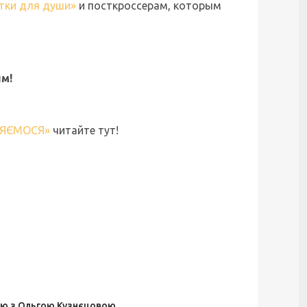
тки для души»
и посткроссерам, которым
им!
НЯЄМОСЯ»
читайте тут!
в'ю з Ольгою Кузнєцовою.