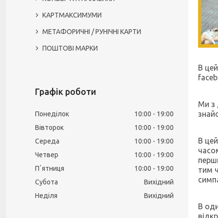
КАРТМАКСИМУМИ
МЕТАФОРИЧНІ / РУНІЧНІ КАРТИ
ПОШТОВІ МАРКИ
В цей
face
Графік роботи
Ми з
знай
Понеділок
10:00
19:00
Вівторок
10:00
19:00
В цей
Середа
10:00
19:00
часо
Четвер
10:00
19:00
перши
Пʼятниця
10:00
19:00
тим ч
симп
Субота
Вихідний
Неділя
Вихідний
В оди
відкр