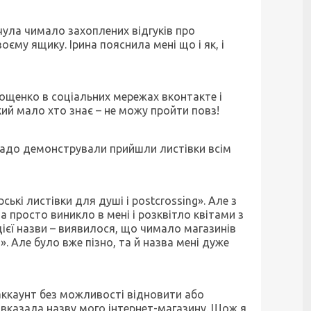
 чула чимало захоплених відгуків про
воєму ящику. Ірина пояснила мені що і як, і
Мощенко в соціальних мережах вконтакте і
який мало хто знає – не можу пройти повз!
 радо демонстрували прийшли листівки всім
рські листівки для душі і
postcrossing
». Але з
ва просто виникло в мені і розквітло квітами з
цієї назви – виявилося, що чимало магазинів
 Але було вже пізно, та й назва мені дуже
 аккаунт без можливості відновити або
 я вказала назву мого інтернет-магазину. Щож я